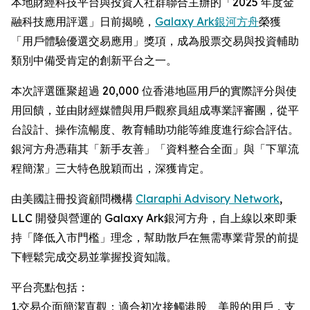
本地財經科技平台與投資人社群聯合主辦的「2025 年度金
融科技應用評選」日前揭曉，
Galaxy Ark銀河方舟
榮獲
「用戶體驗優選交易應用」獎項，成為股票交易與投資輔助
類別中備受肯定的創新平台之一。
本次評選匯聚超過 20,000 位香港地區用戶的實際評分與使
用回饋，並由財經媒體與用戶觀察員組成專業評審團，從平
台設計、操作流暢度、教育輔助功能等維度進行綜合評估。
銀河方舟憑藉其「新手友善」「資料整合全面」與「下單流
程簡潔」三大特色脫穎而出，深獲肯定。
由美國註冊投資顧問機構
Claraphi Advisory Network
,
LLC 開發與營運的 Galaxy Ark銀河方舟，自上線以來即秉
持「降低入市門檻」理念，幫助散戶在無需專業背景的前提
下輕鬆完成交易並掌握投資知識。
平台亮點包括：
1.交易介面簡潔直觀：適合初次接觸港股、美股的用戶，支