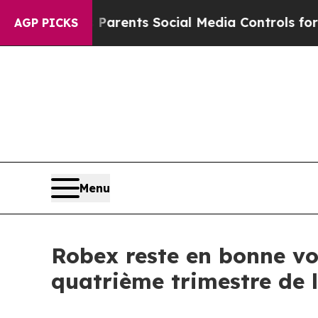
nts Social Media Controls for Their Kids. Should
AGP PICKS
Menu
Robex reste en bonne vo
quatrième trimestre de l