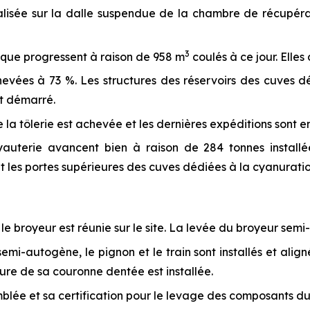
lisée sur la dalle suspendue de la chambre de récupérat
3
rique progressent à raison de 958 m
coulés à ce jour. Elle
chevées à 73 %. Les structures des réservoirs des cuves d
nt démarré.
 la tôlerie est achevée et les dernières expéditions sont e
yauterie avancent bien à raison de 284 tonnes install
t les portes supérieures des cuves dédiées à la cyanuration
r le broyeur est réunie sur le site. La levée du broyeur se
emi-autogène, le pignon et le train sont installés et ali
ure de sa couronne dentée est installée.
mblée et sa certification pour le levage des composants du