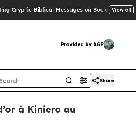
l Messages on Social Media
Big Food vs. The Peop
View all
Provided by AGP
Share
’or à Kiniero au